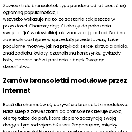
Zawieszki do bransoletek typu pandora od lat cieszą się
ogromną popularnością i
wszystko wskazuje na to, że zostanie tak jeszcze w
przyszłości. Charmsy dają Ci okazję do pokazania
swojego "ja" w niewielkiej, ale znaczącej postaci. Drobne
zawieszki dostępne w sprzedaży przedstawiają takie
popularne motywy, jak na przykład: serce, skrzydła anioła,
znaki zodiaku, kwiaty, czterolistną koniczynkę, gwiazdy,
koty, łapacze snów i postacie z bajek Twojego
dzieciństwa.
Zamów bransoletki modułowe przez
Internet
Bazą dla charmsów są oczywiście bransoletki modułowe.
Nasz sklep z zawieszkami do bransoletek kieruje swoją
ofertę także do pań, które dopiero zaczynają swoją
drogę z tym rodzajem biżuterii. Proponujemy między
innymi bransoletki na charmsy wykonane ze sznurka lub z