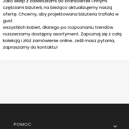
Jako sklep z zawieszkami do bransoletek i innymi
częściami biżuterii, na bieżąco aktualizujemy naszą
ofertę. Chcemy, aby projektowana biżuteria trafiała w
gust
wszystkich kobiet, dlatego po rozpoznaniu trendów
rozszerzamy dostępny asortyment. Zapoznaj się z całą
kolekcją i złóż zamówienie online. Jeśli masz pytania,
zapraszamy do kontaktu!
Linki w stopce
POMOC