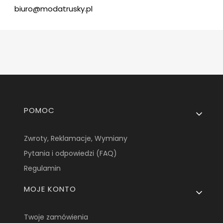
biuro@modatrusky.pl
Linki w stopce
POMOC
Zwroty, Reklamacje, Wymiany
Pytania i odpowiedzi (FAQ)
Regulamin
MOJE KONTO
Twoje zamówienia