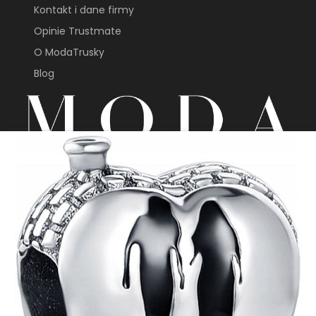
Kontakt i dane firmy
Opinie Trustmate
O ModaTrusky
Blog
sklep@modatrusky.pl
+48 691 603 313
Sklep internetowy
Shoper Premium