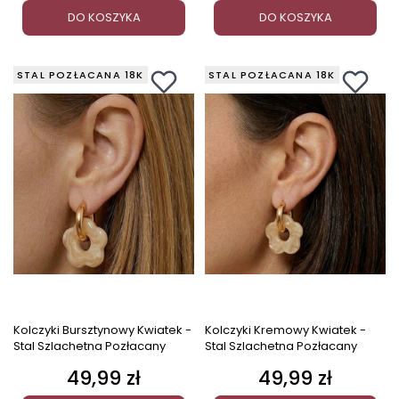
DO KOSZYKA
DO KOSZYKA
STAL POZŁACANA 18K
STAL POZŁACANA 18K
Kolczyki Bursztynowy Kwiatek -
Kolczyki Kremowy Kwiatek -
Stal Szlachetna Pozłacany
Stal Szlachetna Pozłacany
49,99 zł
49,99 zł
Cena
Cena