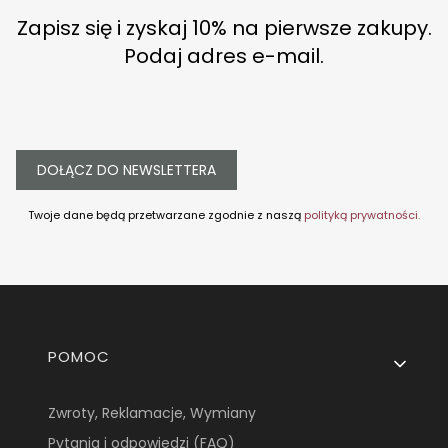
Zapisz się i zyskaj 10% na pierwsze zakupy.
Podaj adres e-mail.
DOŁĄCZ DO NEWSLETTERA
Twoje dane będą przetwarzane zgodnie z naszą
polityką prywatności.
Linki w stopce
POMOC
Zwroty, Reklamacje, Wymiany
Pytania i odpowiedzi (FAQ)