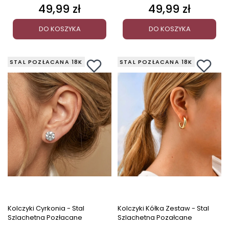
49,99 zł
49,99 zł
Cena
Cena
DO KOSZYKA
DO KOSZYKA
STAL POZŁACANA 18K
STAL POZŁACANA 18K
Kolczyki Cyrkonia - Stal
Kolczyki Kółka Zestaw - Stal
Szlachetna Pozłacane
Szlachetna Pozałcane