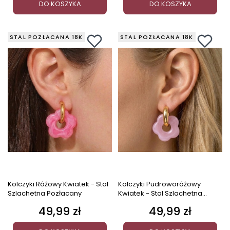
DO KOSZYKA
DO KOSZYKA
STAL POZŁACANA 18K
STAL POZŁACANA 18K
Kolczyki Różowy Kwiatek - Stal
Kolczyki Pudroworóżowy
Szlachetna Pozłacany
Kwiatek - Stal Szlachetna
Pozłacany
49,99 zł
49,99 zł
Cena
Cena