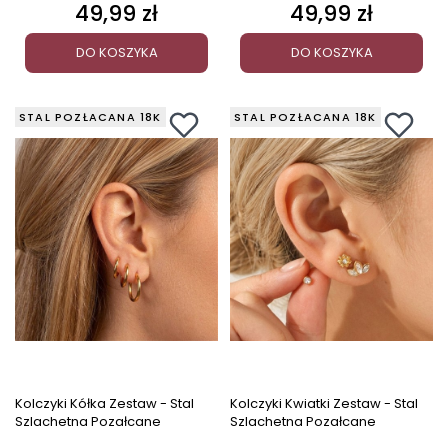
49,99 zł
49,99 zł
Cena
Cena
DO KOSZYKA
DO KOSZYKA
STAL POZŁACANA 18K
STAL POZŁACANA 18K
Kolczyki Kółka Zestaw - Stal
Kolczyki Kwiatki Zestaw - Stal
Szlachetna Pozałcane
Szlachetna Pozałcane