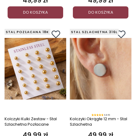
49,99 zł
49,99 zł
DO KOSZYKA
DO KOSZYKA
STAL POZŁACANA 18K
STAL SZLACHETNA 316L
5.0 (1)
Kolczyki Kulki Zestaw - Stal
Kolczyki Okrągłe 12 mm - Stal
Szlachetna Pozłacane
Szlachetna
49,99 zł
49,99 zł
Cena
Cena