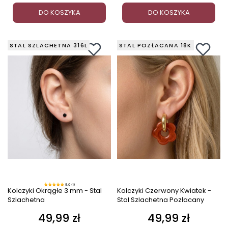
DO KOSZYKA
DO KOSZYKA
STAL SZLACHETNA 316L
STAL POZŁACANA 18K
5.0 (1)
Kolczyki Okrągłe 3 mm - Stal
Kolczyki Czerwony Kwiatek -
Szlachetna
Stal Szlachetna Pozłacany
49,99 zł
49,99 zł
Cena
Cena