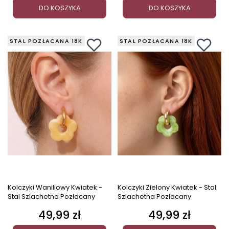
DO KOSZYKA
DO KOSZYKA
STAL POZŁACANA 18K
STAL POZŁACANA 18K
Kolczyki Waniliowy Kwiatek -
Kolczyki Zielony Kwiatek - Stal
Stal Szlachetna Pozłacany
Szlachetna Pozłacany
49,99 zł
49,99 zł
Cena
Cena