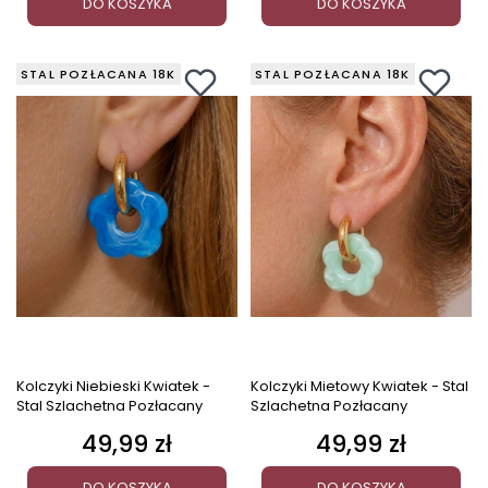
DO KOSZYKA
DO KOSZYKA
STAL POZŁACANA 18K
STAL POZŁACANA 18K
Kolczyki Niebieski Kwiatek -
Kolczyki Mietowy Kwiatek - Stal
Stal Szlachetna Pozłacany
Szlachetna Pozłacany
49,99 zł
49,99 zł
Cena
Cena
DO KOSZYKA
DO KOSZYKA