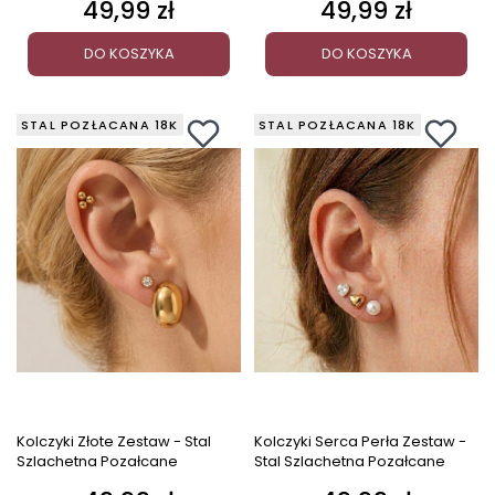
49,99 zł
49,99 zł
Cena
Cena
DO KOSZYKA
DO KOSZYKA
STAL POZŁACANA 18K
STAL POZŁACANA 18K
Kolczyki Złote Zestaw - Stal
Kolczyki Serca Perła Zestaw -
Szlachetna Pozałcane
Stal Szlachetna Pozałcane