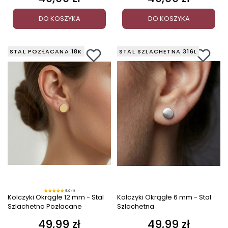
DO KOSZYKA
DO KOSZYKA
STAL POZŁACANA 18K
STAL SZLACHETNA 316L
5.0 (1)
Kolczyki Okrągłe 12 mm - Stal
Kolczyki Okrągłe 6 mm - Stal
Szlachetna Pozłacane
Szlachetna
49,99 zł
49,99 zł
Cena
Cena