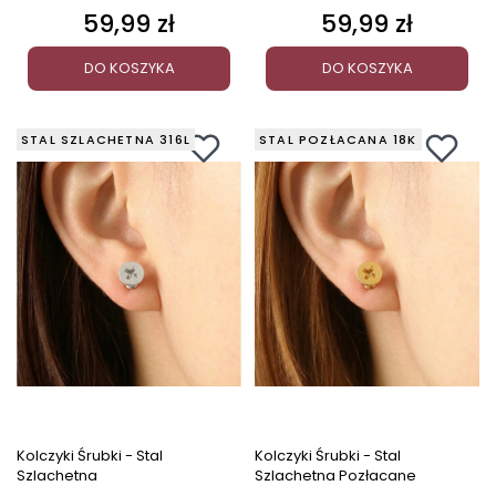
59,99 zł
59,99 zł
Cena
Cena
DO KOSZYKA
DO KOSZYKA
STAL SZLACHETNA 316L
STAL POZŁACANA 18K
Kolczyki Śrubki - Stal
Kolczyki Śrubki - Stal
Szlachetna
Szlachetna Pozłacane