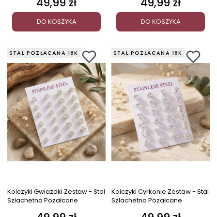
49,99 zł
49,99 zł
Cena
Cena
DO KOSZYKA
DO KOSZYKA
STAL POZŁACANA 18K
STAL POZŁACANA 18K
Kolczyki Gwiazdki Zestaw - Stal
Kolczyki Cyrkonie Zestaw - Stal
Szlachetna Pozałcane
Szlachetna Pozałcane
Cena
Cena