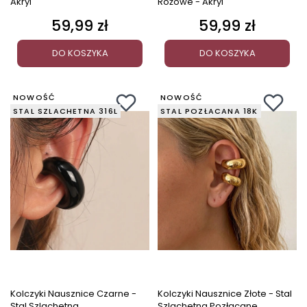
Akryl
Różowe - Akryl
59,99 zł
59,99 zł
Cena
Cena
DO KOSZYKA
DO KOSZYKA
NOWOŚĆ
NOWOŚĆ
STAL SZLACHETNA 316L
STAL POZŁACANA 18K
Kolczyki Nausznice Czarne -
Kolczyki Nausznice Złote - Stal
Stal Szlachetna
Szlachetna Pozłacane