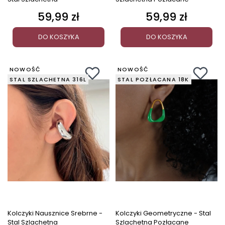
59,99 zł
59,99 zł
Cena
Cena
DO KOSZYKA
DO KOSZYKA
NOWOŚĆ
NOWOŚĆ
STAL SZLACHETNA 316L
STAL POZŁACANA 18K
Kolczyki Nausznice Srebrne -
Kolczyki Geometryczne - Stal
Stal Szlachetna
Szlachetna Pozłacane