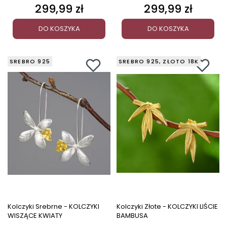
299,99 zł
299,99 zł
Cena
Cena
DO KOSZYKA
DO KOSZYKA
SREBRO 925
SREBRO 925, ZŁOTO 18K
Kolczyki Srebrne - KOLCZYKI
Kolczyki Złote - KOLCZYKI LIŚCIE
WISZĄCE KWIATY
BAMBUSA