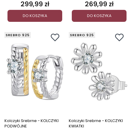
299,99 zł
269,99 zł
Cena
Cena
DO KOSZYKA
DO KOSZYKA
SREBRO 925
SREBRO 925
Kolczyki Srebrne - KOLCZYKI
Kolczyki Srebrne - KOLCZYKI
PODWÓJNE
KWIATKI