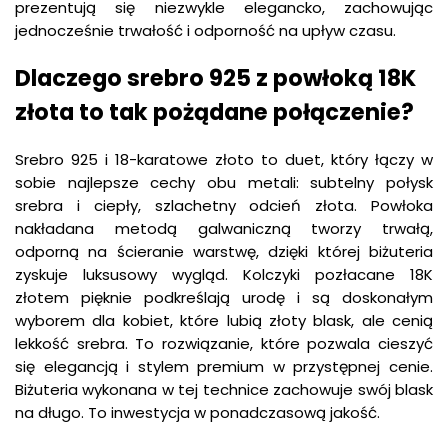
prezentują się niezwykle elegancko, zachowując
jednocześnie trwałość i odporność na upływ czasu.
Dlaczego srebro 925 z powłoką 18K
złota to tak pożądane połączenie?
Srebro 925 i 18-karatowe złoto to duet, który łączy w
sobie najlepsze cechy obu metali: subtelny połysk
srebra i ciepły, szlachetny odcień złota. Powłoka
nakładana metodą galwaniczną tworzy trwałą,
odporną na ścieranie warstwę, dzięki której biżuteria
zyskuje luksusowy wygląd. Kolczyki pozłacane 18K
złotem pięknie podkreślają urodę i są doskonałym
wyborem dla kobiet, które lubią złoty blask, ale cenią
lekkość srebra. To rozwiązanie, które pozwala cieszyć
się elegancją i stylem premium w przystępnej cenie.
Biżuteria wykonana w tej technice zachowuje swój blask
na długo. To inwestycja w ponadczasową jakość.