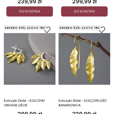
239,99 zł
299,99 zł
Cena
Cena
DO KOSZYKA
DO KOSZYKA
SREBRO 925, ZŁOTO 18K
SREBRO 925, ZŁOTO 18K
Kolczyki Złote - KOLCZYKI
Kolczyki Złote - KOLCZYKI LIŚĆ
VINTAGE LIŚCIE
BANANOWCA
Cena
Cena