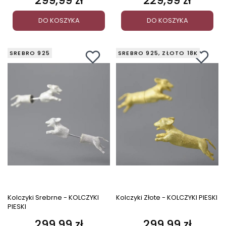
299,99 zł
229,99 zł
DO KOSZYKA
DO KOSZYKA
SREBRO 925
SREBRO 925, ZŁOTO 18K
Kolczyki Srebrne - KOLCZYKI
Kolczyki Złote - KOLCZYKI PIESKI
PIESKI
299,99 zł
299,99 zł
Cena
Cena