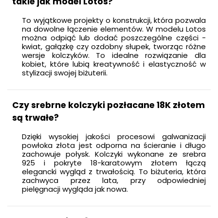
takie jak model Lotos?
To wyjątkowe projekty o konstrukcji, która pozwala
na dowolne łączenie elementów. W modelu Lotos
można odpiąć lub dodać poszczególne części -
kwiat, gałązkę czy ozdobny słupek, tworząc różne
wersje kolczyków. To idealne rozwiązanie dla
kobiet, które lubią kreatywność i elastyczność w
stylizacji swojej biżuterii.
Czy srebrne kolczyki pozłacane 18K złotem
są trwałe?
Dzięki wysokiej jakości procesowi galwanizacji
powłoka złota jest odporna na ścieranie i długo
zachowuje połysk. Kolczyki wykonane ze srebra
925 i pokryte 18-karatowym złotem łączą
elegancki wygląd z trwałością. To biżuteria, która
zachwyca przez lata, przy odpowiedniej
pielęgnacji wygląda jak nowa.