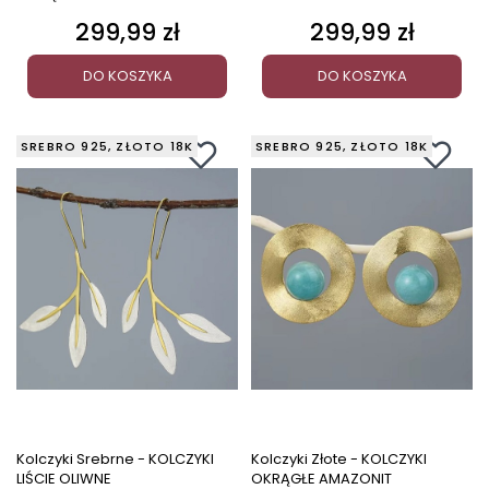
299,99 zł
299,99 zł
Cena
Cena
DO KOSZYKA
DO KOSZYKA
SREBRO 925, ZŁOTO 18K
SREBRO 925, ZŁOTO 18K
Kolczyki Srebrne - KOLCZYKI
Kolczyki Złote - KOLCZYKI
LIŚCIE OLIWNE
OKRĄGŁE AMAZONIT