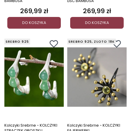
BAMBUSA
LIŚĆ BAMBUSA
269,99 zł
269,99 zł
Cena
Cena
DO KOSZYKA
DO KOSZYKA
SREBRO 925
SREBRO 925, ZŁOTO 18K
Kolczyki Srebrne - KOLCZYKI
Kolczyki Srebrne - KOLCZYKI
STRĄCZEK GROSZKU
FAJERWERKI