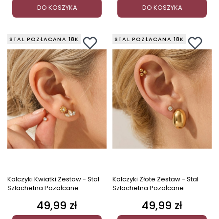
DO KOSZYKA
DO KOSZYKA
STAL POZŁACANA 18K
STAL POZŁACANA 18K
Kolczyki Kwiatki Zestaw - Stal
Kolczyki Złote Zestaw - Stal
Szlachetna Pozałcane
Szlachetna Pozałcane
49,99 zł
49,99 zł
Cena
Cena