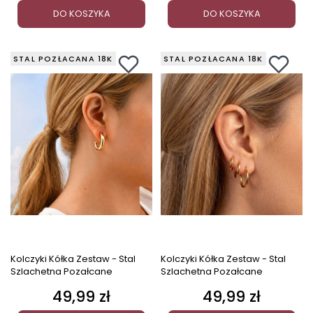
DO KOSZYKA
DO KOSZYKA
STAL POZŁACANA 18K
STAL POZŁACANA 18K
Kolczyki Kółka Zestaw - Stal
Kolczyki Kółka Zestaw - Stal
Szlachetna Pozałcane
Szlachetna Pozałcane
49,99 zł
49,99 zł
Cena
Cena