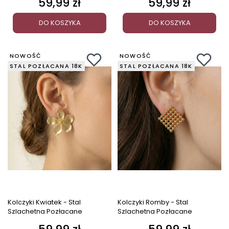
59,99 zł
59,99 zł
Cena
Cena
DO KOSZYKA
DO KOSZYKA
NOWOŚĆ
NOWOŚĆ
STAL POZŁACANA 18K
STAL POZŁACANA 18K
Kolczyki Kwiatek - Stal
Kolczyki Romby - Stal
Szlachetna Pozłacane
Szlachetna Pozłacane
Cena
Cena