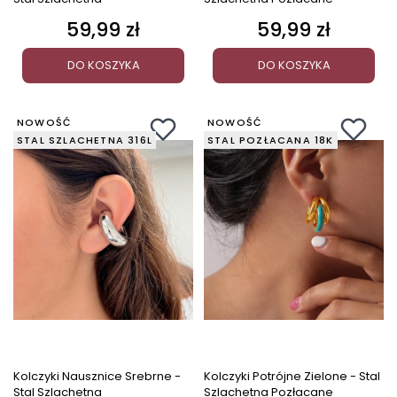
59,99 zł
59,99 zł
Cena
Cena
DO KOSZYKA
DO KOSZYKA
NOWOŚĆ
NOWOŚĆ
STAL SZLACHETNA 316L
STAL POZŁACANA 18K
Kolczyki Nausznice Srebrne -
Kolczyki Potrójne Zielone - Stal
Stal Szlachetna
Szlachetna Pozłacane