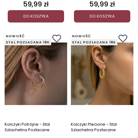
59,99 zł
59,99 zł
Cena
Cena
DO KOSZYKA
DO KOSZYKA
NOWOŚĆ
NOWOŚĆ
STAL POZŁACANA 18K
STAL POZŁACANA 18K
Kolczyki Potrójne - Stal
Kolczyki Plecione - Stal
Szlachetna Pozłacane
Szlachetna Pozłacane