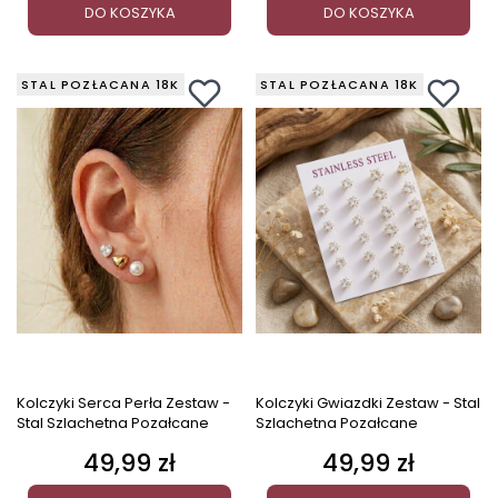
DO KOSZYKA
DO KOSZYKA
STAL POZŁACANA 18K
STAL POZŁACANA 18K
Kolczyki Serca Perła Zestaw -
Kolczyki Gwiazdki Zestaw - Stal
Stal Szlachetna Pozałcane
Szlachetna Pozałcane
49,99 zł
49,99 zł
Cena
Cena