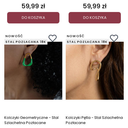
59,99 zł
59,99 zł
Cena
Cena
DO KOSZYKA
DO KOSZYKA
NOWOŚĆ
NOWOŚĆ
STAL POZŁACANA 18K
STAL POZŁACANA 18K
Kolczyki Geometryczne - Stal
Kolczyki Pętla - Stal Szlachetna
Szlachetna Pozłacane
Pozłacane