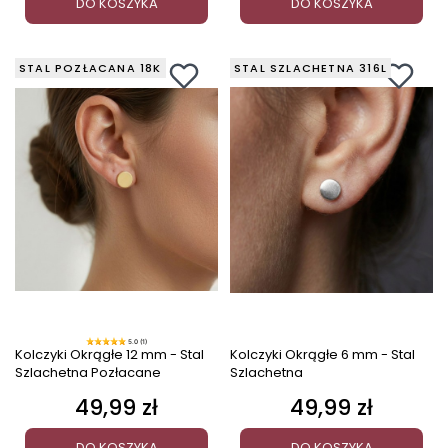
DO KOSZYKA
DO KOSZYKA
STAL POZŁACANA 18K
STAL SZLACHETNA 316L
5.0 (1)
Kolczyki Okrągłe 12 mm - Stal
Kolczyki Okrągłe 6 mm - Stal
Szlachetna Pozłacane
Szlachetna
49,99 zł
49,99 zł
Cena
Cena
DO KOSZYKA
DO KOSZYKA