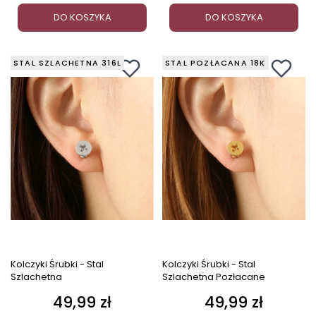
DO KOSZYKA
DO KOSZYKA
STAL SZLACHETNA 316L
STAL POZŁACANA 18K
Kolczyki Śrubki - Stal
Kolczyki Śrubki - Stal
Szlachetna
Szlachetna Pozłacane
49,99 zł
49,99 zł
Cena
Cena