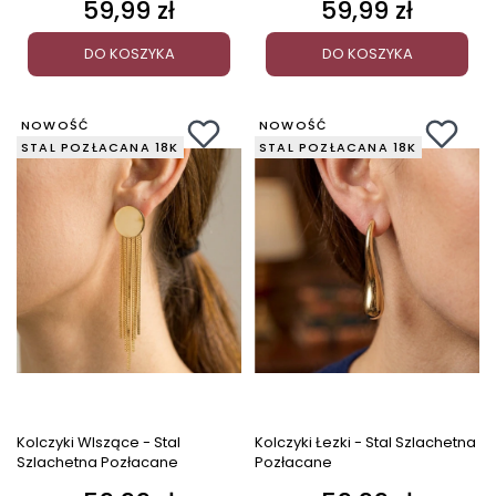
59,99 zł
59,99 zł
Cena
Cena
DO KOSZYKA
DO KOSZYKA
NOWOŚĆ
NOWOŚĆ
STAL POZŁACANA 18K
STAL POZŁACANA 18K
Kolczyki WIszące - Stal
Kolczyki Łezki - Stal Szlachetna
Szlachetna Pozłacane
Pozłacane