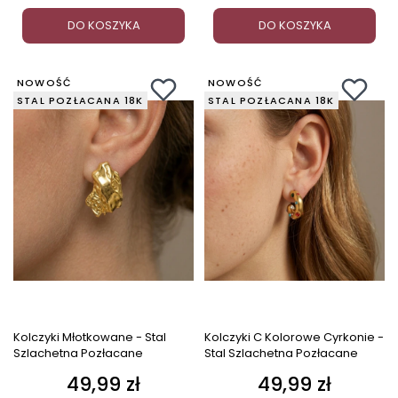
DO KOSZYKA
DO KOSZYKA
NOWOŚĆ
NOWOŚĆ
STAL POZŁACANA 18K
STAL POZŁACANA 18K
Kolczyki Młotkowane - Stal
Kolczyki C Kolorowe Cyrkonie -
Szlachetna Pozłacane
Stal Szlachetna Pozłacane
49,99 zł
49,99 zł
Cena
Cena