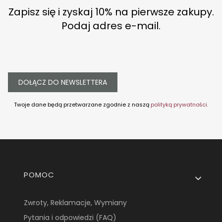
Zapisz się i zyskaj 10% na pierwsze zakupy.
Podaj adres e-mail.
DOŁĄCZ DO NEWSLETTERA
Twoje dane będą przetwarzane zgodnie z naszą
polityką prywatności.
Linki w stopce
POMOC
Zwroty, Reklamacje, Wymiany
Pytania i odpowiedzi (FAQ)