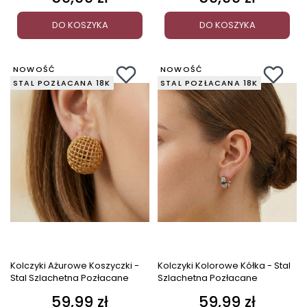
DO KOSZYKA
DO KOSZYKA
NOWOŚĆ
NOWOŚĆ
STAL POZŁACANA 18K
STAL POZŁACANA 18K
Kolczyki Ażurowe Koszyczki -
Kolczyki Kolorowe Kółka - Stal
Stal Szlachetna Pozłacane
Szlachetna Pozłacane
59,99 zł
59,99 zł
Cena
Cena