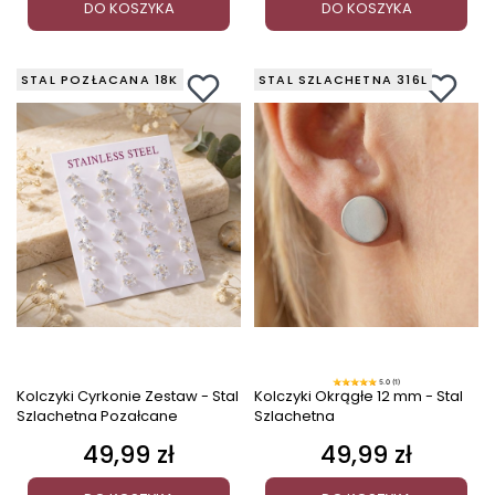
DO KOSZYKA
DO KOSZYKA
STAL POZŁACANA 18K
STAL SZLACHETNA 316L
5.0 (1)
Kolczyki Cyrkonie Zestaw - Stal
Kolczyki Okrągłe 12 mm - Stal
Szlachetna Pozałcane
Szlachetna
49,99 zł
49,99 zł
Cena
Cena