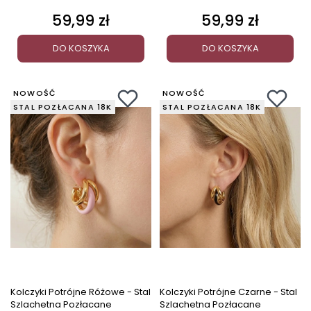
59,99 zł
59,99 zł
Cena
Cena
DO KOSZYKA
DO KOSZYKA
NOWOŚĆ
NOWOŚĆ
STAL POZŁACANA 18K
STAL POZŁACANA 18K
Kolczyki Potrójne Różowe - Stal
Kolczyki Potrójne Czarne - Stal
Szlachetna Pozłacane
Szlachetna Pozłacane