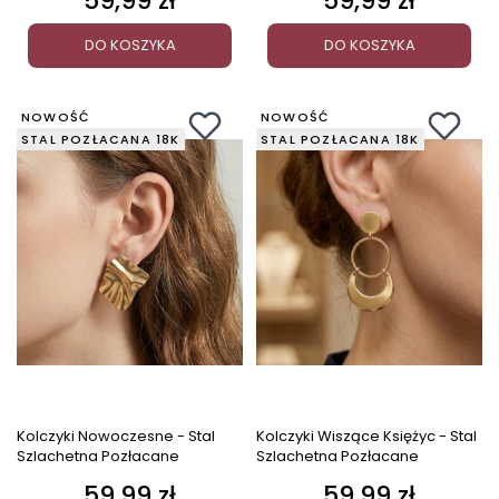
59,99 zł
59,99 zł
DO KOSZYKA
DO KOSZYKA
NOWOŚĆ
NOWOŚĆ
STAL POZŁACANA 18K
STAL POZŁACANA 18K
Kolczyki Nowoczesne - Stal
Kolczyki Wiszące Księżyc - Stal
Szlachetna Pozłacane
Szlachetna Pozłacane
59,99 zł
59,99 zł
Cena
Cena