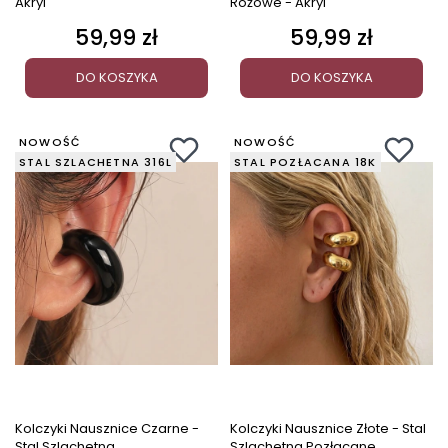
Akryl
Różowe - Akryl
59,99 zł
59,99 zł
Cena
Cena
DO KOSZYKA
DO KOSZYKA
NOWOŚĆ
NOWOŚĆ
STAL SZLACHETNA 316L
STAL POZŁACANA 18K
Kolczyki Nausznice Czarne -
Kolczyki Nausznice Złote - Stal
Stal Szlachetna
Szlachetna Pozłacane