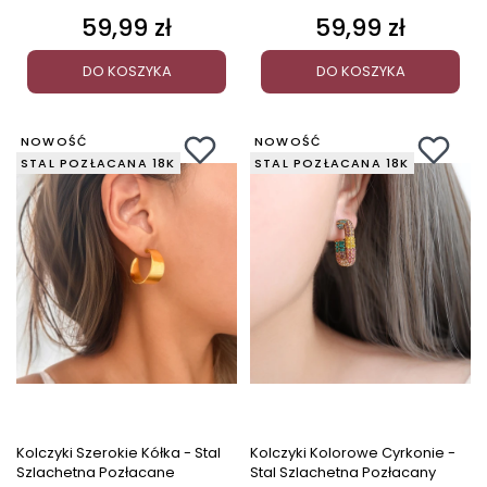
59,99 zł
59,99 zł
Cena
Cena
DO KOSZYKA
DO KOSZYKA
NOWOŚĆ
NOWOŚĆ
STAL POZŁACANA 18K
STAL POZŁACANA 18K
Kolczyki Szerokie Kółka - Stal
Kolczyki Kolorowe Cyrkonie -
Szlachetna Pozłacane
Stal Szlachetna Pozłacany